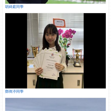
胡綺庭同學
鄧倚渟同學