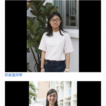
郭家惠同學