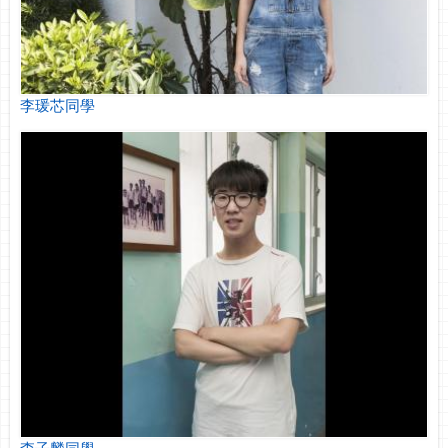
李瑗芯同學
李子麟同學