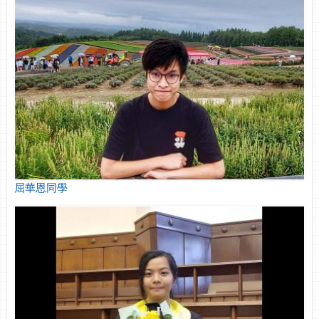
屈華恩同學