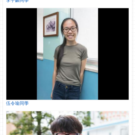
伍令瑜同學