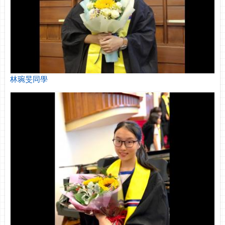
林琬旻同學