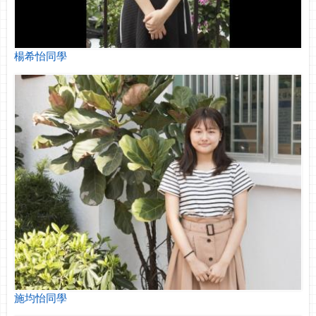
楊希怡同學
施均怡同學