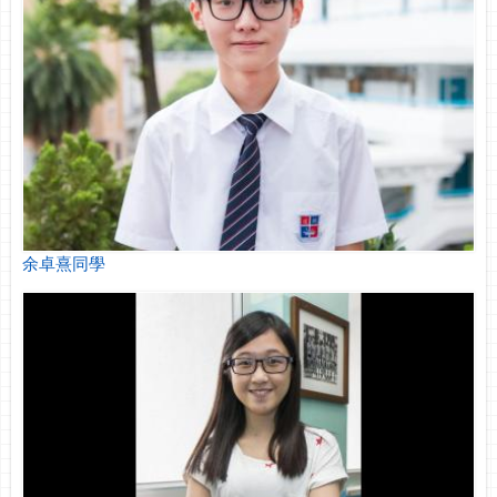
余卓熹同學