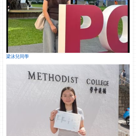
梁泳兒同學