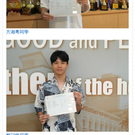
方湘粵同學
黎冠鋒同學