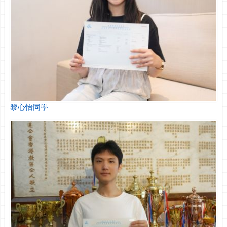
黎心怡同學