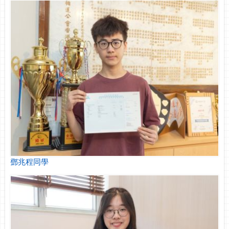
鄧兆程同學