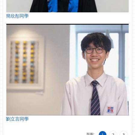
簡欣彤同學
劉立言同學
頁面:
1
2
3