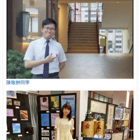
陳敬翀同學