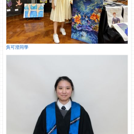
吳可澄同學