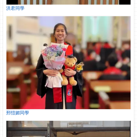
洪君同學
邢愷媚同學