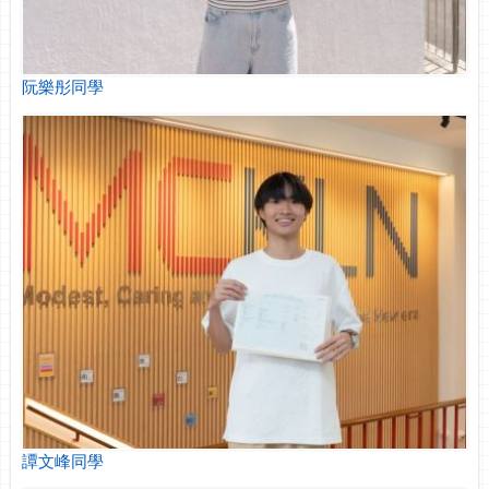
阮樂彤同學
譚文峰同學