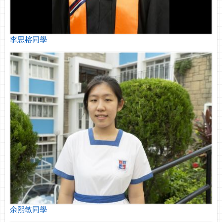
李思榕同學
余熙敏同學