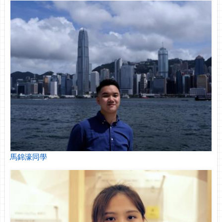
馬錦濠同學