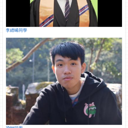
李縉晞同學
梁翺同學