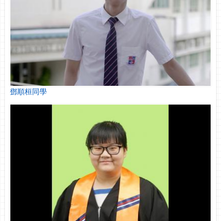
鄧順桓同學