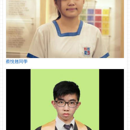
蔡悅翹同學