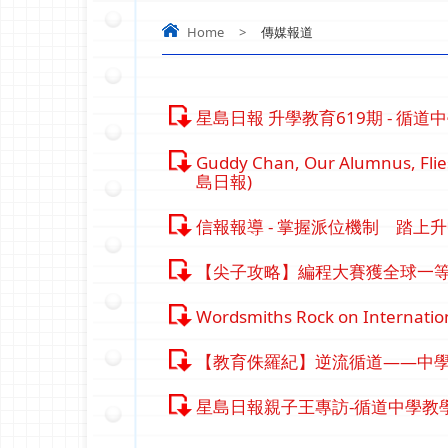
Home
>
傳媒報道
星島日報 升學教育619期 - 循
Guddy Chan, Our Alumnus, Flies
島日報)
信報報導 - 掌握派位機制 踏上
【尖子攻略】編程大賽獲全球一等
Wordsmiths Rock on Internatio
【教育侏羅紀】逆流循道——中
星島日報親子王專訪-循道中學教