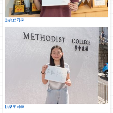
鄧兆程同學
阮樂彤同學