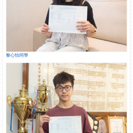
黎心怡同學