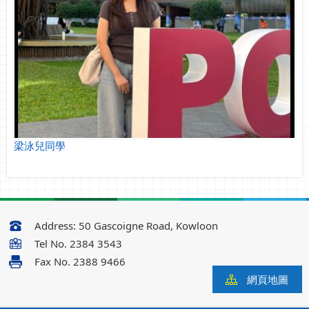
梁泳兒同學
Address:
50 Gascoigne Road, Kowloon
Tel No.
2384 3543
Fax No.
2388 9466
網頁地圖