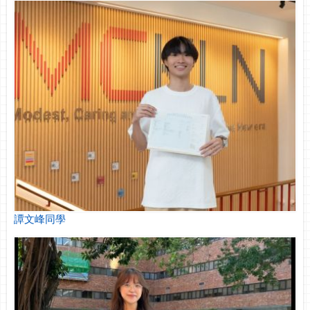
譚文峰同學