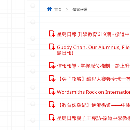
首頁
>
傳媒報道
星島日報 升學教育619期 - 循
Guddy Chan, Our Alumnus, Flies
島日報)
信報報導 - 掌握派位機制 踏上
【尖子攻略】編程大賽獲全球一等
Wordsmiths Rock on Internatio
【教育侏羅紀】逆流循道——中
星島日報親子王專訪-循道中學教