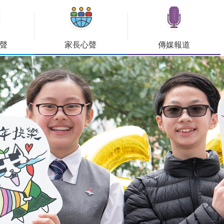
聲
家長心聲
傳媒報道