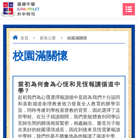
首頁
>
家長心聲
>
校園滿關懷
校園滿關懷
當初為何會為心恆和見恆報讀循道中
學？
起初我們為
心恆
選擇報讀循中是因為我們十分認同
和喜歡循道衛理教會致力發展全人教育的辦學宗
旨，同時考慮到學校基督教的背景，因此選擇了這
所學校。在兒子就讀期間，我們更能體會到同學以
至師生間的關係相當緊密，相處融洽。樂見兒子能
在美好的校園環境成長，因此到後來見恆需要報讀
中學時，我們也毫不猶豫地為他報讀了循道中學。