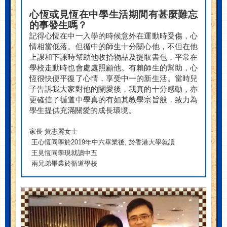
心恆或見恆在中學生活期間有甚麼難忘
的事發生嗎？
記得心恆在中一入學的時候意外在運動時受傷，心
情相當低落。但循中的師生十分關心他，不但在他
上課和下課時幫助他收拾物品及提取書包，平常在
學校走動時也會處處照顧他。有賴師生的幫助，心
恆很快便平復了心情，享受中一的新生活。當時兒
子告訴我大家對他的關愛後，我真的十分感動，亦
更確信了循道中學真的有如其教學宗旨般，致力為
學生提供充滿關愛的成長環境。
家長 黃志麗女士
王心恆同學於2019年中六畢業後, 於香港大學就讀
王見恆同學現就讀中五
兩兄弟畢業於循道學校