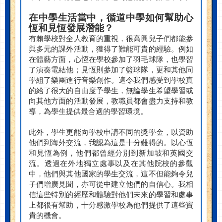
在中學生活當中，循道中學如何幫助心
恆和見恆發展潛能？
有賴學校對全人教育的重視，很高興兒子們都能參
與多元的課外活動，獲得了難能可貴的經驗。例如
在體藝方面，
心恆
在學校參加了羽毛球隊，也學習
了演奏電結他；見恆則參加了籃球隊，更和其他同
學組了樂團進行音樂創作。這令我們感受到學校真
的給了很大的自由度予學生，無論學生希望學習或
向其他方面的活動發展，教職員都會盡力支持和教
導，為學生提供最合適的學習環境。
此外，學生更能向學校申請不同的獎學金，以資助
他們到海外交流，我認為這是十分難得的。以心恆
和見恆為例，他們都曾經分別到新加坡和英國交
流。透過在外地獨立處事以及在其他院校的參觀
中，他們與其他國家的學生交流，這不但能夠令兒
子們增廣見聞，亦可從中建立他們的自信心。我相
信這些特別的經歷和體驗對他們未來的學習和處事
上都很有幫助，十分感激學校為他們提供了這些寶
貴的機會。