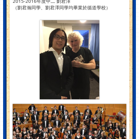
2015-2016年度中二 劉君澤
（劉君瀚同學、劉君澤同學均畢業於循道學校）