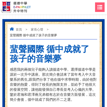
首頁
>
家長心聲
>
蜚聲國際 循中成就了孩子的音樂夢
蜚聲國際 循中成就了
孩子的音樂夢
感恩我的兩個兒子能夠入讀循道中學。選擇循道中學是
源於一次升中講座。那次簡介會請來了當年考入中大音
樂系的舊生,跟我們分享了他在循中求學時期，由於他對
音樂的熱愛，得到了校長的無限支持，並給予了他很大
的發展空間，讓他能發揮自己專長並考入心儀的大學。
鑒於君瀚和君澤兩兄弟都有志於在音樂方面發展，這次
簡介會後，循中就成了我們的不二之選。