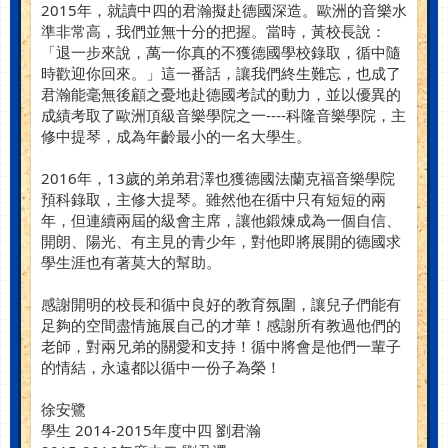
2015年，就讀中四的君瀚擬赴德國深造。歐洲的音樂水
準非常高，我們並無十分的把握。當時，黃校長說：
「退一步來說，萬一你真的不獲德國學校錄取，循中隨
時歡迎你回來。」這一番話，讓我們終生難忘，也成了
君瀚能毫無後顧之憂地赴德國考試的動力，並以優異的
成績考取了歐洲頂級音樂學院之一----科隆音樂學院，主
修中提琴，成為年齡最小的一名大學生。
2016年，13歲的弟弟君澤也獲德國法蘭克福音樂學院
預科錄取，主修大提琴。雖然他在循中只有短短的兩
年，但連續兩屆的級會主席，讓他鍛煉成為一個自信、
開朗、陽光、有主見的青少年，對他即將展開的德國求
學生涯也有著莫大的幫助。
感謝開明的校長和循中良好的教育氛圍，讓兒子們能有
足夠的空間盡情施展自己的才華！感謝所有教過他們的
老師，對兩兄弟的關愛和支持！循中將會是他們一輩子
的情結，永遠都以循中一份子為榮！
徐安鷺
學生 2014-2015年度中四 劉君瀚