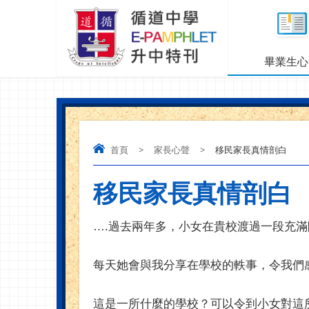
畢業生心
首頁
>
家長心聲
>
移民家長真情剖白
移民家長真情剖白
….
過去兩年多，小女在貴校渡過一段充滿
每天她會與我分享在學校的軼事，令我們
這是一所什麼的學校？可以令到小女對這